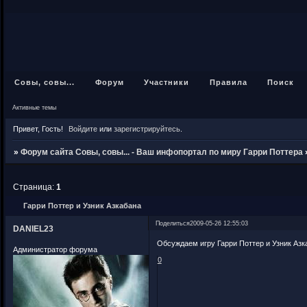
Совы, совы...
Форум
Участники
Правила
Поиск
Активные темы
Привет, Гость!
Войдите
или
зарегистрируйтесь
.
»
Форум сайта Совы, совы... - Ваш инфопортал по миру Гарри Поттера
Страница:
1
Гарри Поттер и Узник Азкабана
Поделиться
2009-05-26 12:55:03
DANIEL23
Обсуждаем игру Гарри Поттер и Узник Азк
Администратор форума
0