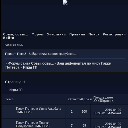
Совы, совы...
Форум
Участники
Правила
Поиск
Регистрация
Войти
Активные темы
Привет, Гость!
Войдите
или
зарегистрируйтесь
.
»
Форум сайта Совы, совы... - Ваш инфопортал по миру Гарри
Поттера
»
Игры ГП
Страница:
1
Игры ГП
Последнее
Тема
Ответов
Просмотров
сообщение
Гарри Поттер и Узник Азкабана
2010-04-29
1
100
DANIEL23
05:35:01
M-Wizard
Гарри Поттер и Принц-
2010-04-29
7
89
Полукровка
DANIEL23
05:33:27
M-Wizard