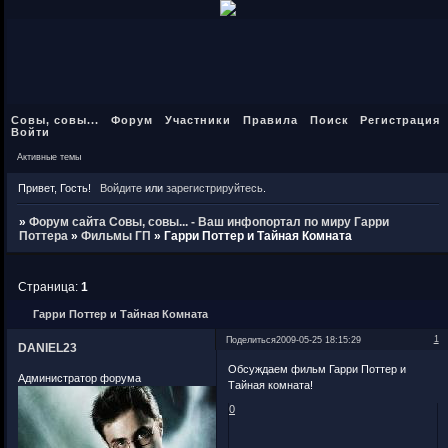
Совы, совы...
Форум
Участники
Правила
Поиск
Регистрация
Войти
Активные темы
Привет, Гость!
Войдите
или
зарегистрируйтесь
.
»
Форум сайта Совы, совы... - Ваш инфопортал по миру Гарри
Поттера
»
Фильмы ГП
»
Гарри Поттер и Тайная Комната
Страница:
1
Гарри Поттер и Тайная Комната
1
Поделиться
2009-05-25 18:15:29
DANIEL23
Обсуждаем фильм Гарри Поттер и
Администратор форума
Тайная комната!
0