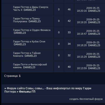
Гарри Поттер и Дары Смерти.
2009-05-25
0
46
Часть II
DANIEL23
18:20:16
DANIEL23
Гарри Поттер и Принц-
2009-05-25
0
42
Полукровка
DANIEL23
18:19:20
DANIEL23
Гарри Поттер и Орден Феникса
2009-05-25
0
33
DANIEL23
18:18:47
DANIEL23
Гарри Поттер и Кубок Огня
2009-05-25
0
34
DANIEL23
18:18:20
DANIEL23
Гарри Поттер и Тайная
2009-05-25
0
32
Комната
DANIEL23
18:15:29
DANIEL23
Гарри Потте и Философский
2009-05-25
0
40
камень
DANIEL23
18:13:59
DANIEL23
Страница:
1
»
Форум сайта Совы, совы... - Ваш инфопортал по миру Гарри
Поттера
»
Фильмы ГП
создать бесплатный форум