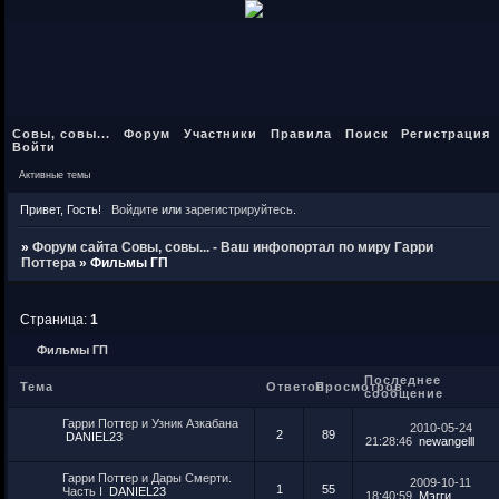
Совы, совы...
Форум
Участники
Правила
Поиск
Регистрация
Войти
Активные темы
Привет, Гость!
Войдите
или
зарегистрируйтесь
.
»
Форум сайта Совы, совы... - Ваш инфопортал по миру Гарри
Поттера
»
Фильмы ГП
Страница:
1
Фильмы ГП
Последнее
Тема
Ответов
Просмотров
сообщение
Гарри Поттер и Узник Азкабана
2010-05-24
2
89
DANIEL23
21:28:46
newangelll
Гарри Поттер и Дары Смерти.
2009-10-11
1
55
Часть I
DANIEL23
18:40:59
Мэгги