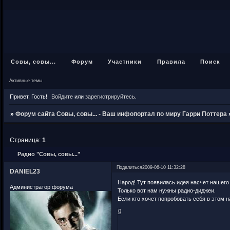
Совы, совы...
Форум
Участники
Правила
Поиск
Активные темы
Привет, Гость!
Войдите
или
зарегистрируйтесь
.
»
Форум сайта Совы, совы... - Ваш инфопортал по миру Гарри Поттера
Страница:
1
Радио "Совы, совы..."
Поделиться
2009-06-10 11:32:28
DANIEL23
Народ! Тут появилась идея насчет нашего 
Администратор форума
Только вот нам нужны радио-диджеи.
Если кто хочет попробовать себя в этом н
0